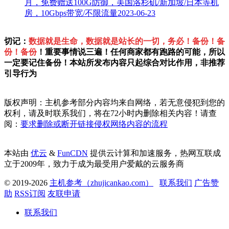
月，免费赠送100G防御，美国洛杉矶/新加坡/日本等机
房，10Gbps带宽/不限流量
2023-06-23
切记：
数据就是生命，数据就是站长的一切，务必！备份！备
份！备份
！重要事情说三遍！任何商家都有跑路的可能，所以
一定要记住备份！本站所发布内容只起综合对比作用，非推荐
引导行为
版权声明：主机参考部分内容均来自网络，若无意侵犯到您的
权利，请及时联系我们，将在72小时内删除相关内容！请查
阅：
要求删除或断开链接侵权网络内容的流程
本站由
优云
&
FunCDN
提供云计算和加速服务，热网互联成
立于2009年，致力于成为最受用户爱戴的云服务商
© 2019-2026
主机参考（zhujicankao.com）
联系我们
广告赞
助
RSS订阅
友联申请
联系我们