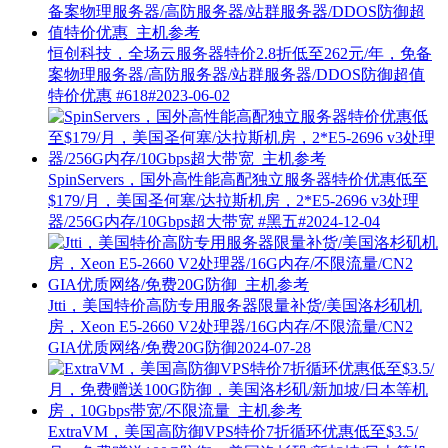
恒创科技，全场云服务器特价2.8折低至262元/年，免备
案物理服务器/高防服务器/站群服务器/DDOS防御超值
特价优惠
#618#
2023-06-02
SpinServers，国外高性能高配独立服务器特价优惠低至
$179/月，美国圣何塞/达拉斯机房，2*E5-2696 v3处理
器/256G内存/10Gbps超大带宽
#黑五#
2024-12-04
Jtti，美国特价高防专用服务器限量补货/美国洛杉矶机
房，Xeon E5-2660 V2处理器/16G内存/不限流量/CN2
GIA优质网络/免费20G防御
2024-07-28
ExtraVM，美国高防御VPS特价7折循环优惠低至$3.5/