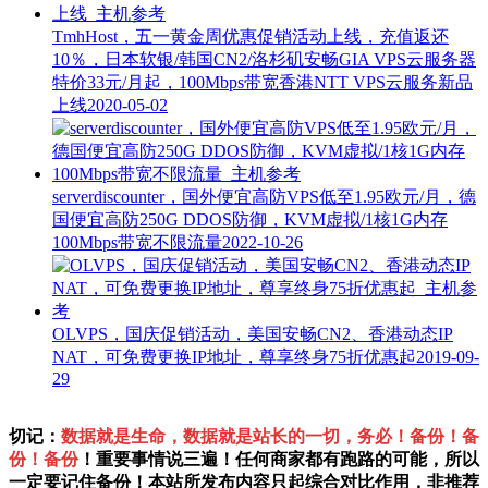
TmhHost，五一黄金周优惠促销活动上线，充值返还
10％，日本软银/韩国CN2/洛杉矶安畅GIA VPS云服务器
特价33元/月起，100Mbps带宽香港NTT VPS云服务新品
上线
2020-05-02
serverdiscounter，国外便宜高防VPS低至1.95欧元/月，德
国便宜高防250G DDOS防御，KVM虚拟/1核1G内存
100Mbps带宽不限流量
2022-10-26
OLVPS，国庆促销活动，美国安畅CN2、香港动态IP
NAT，可免费更换IP地址，尊享终身75折优惠起
2019-09-
29
切记：
数据就是生命，数据就是站长的一切，务必！备份！备
份！备份
！重要事情说三遍！任何商家都有跑路的可能，所以
一定要记住备份！本站所发布内容只起综合对比作用，非推荐