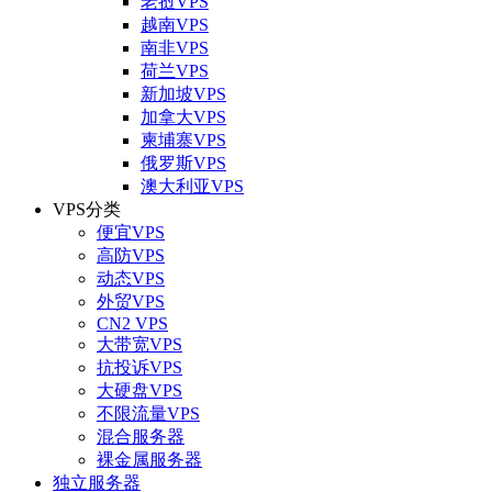
老挝VPS
越南VPS
南非VPS
荷兰VPS
新加坡VPS
加拿大VPS
柬埔寨VPS
俄罗斯VPS
澳大利亚VPS
VPS分类
便宜VPS
高防VPS
动态VPS
外贸VPS
CN2 VPS
大带宽VPS
抗投诉VPS
大硬盘VPS
不限流量VPS
混合服务器
裸金属服务器
独立服务器