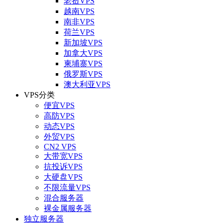
老挝VPS
越南VPS
南非VPS
荷兰VPS
新加坡VPS
加拿大VPS
柬埔寨VPS
俄罗斯VPS
澳大利亚VPS
VPS分类
便宜VPS
高防VPS
动态VPS
外贸VPS
CN2 VPS
大带宽VPS
抗投诉VPS
大硬盘VPS
不限流量VPS
混合服务器
裸金属服务器
独立服务器