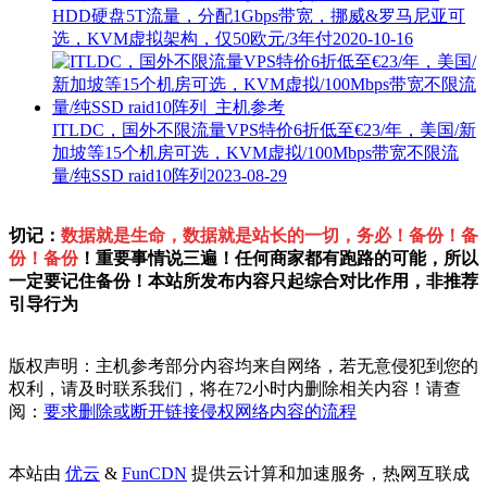
HDD硬盘5T流量，分配1Gbps带宽，挪威&罗马尼亚可
选，KVM虚拟架构，仅50欧元/3年付
2020-10-16
ITLDC，国外不限流量VPS特价6折低至€23/年，美国/新
加坡等15个机房可选，KVM虚拟/100Mbps带宽不限流
量/纯SSD raid10阵列
2023-08-29
切记：
数据就是生命，数据就是站长的一切，务必！备份！备
份！备份
！重要事情说三遍！任何商家都有跑路的可能，所以
一定要记住备份！本站所发布内容只起综合对比作用，非推荐
引导行为
版权声明：主机参考部分内容均来自网络，若无意侵犯到您的
权利，请及时联系我们，将在72小时内删除相关内容！请查
阅：
要求删除或断开链接侵权网络内容的流程
本站由
优云
&
FunCDN
提供云计算和加速服务，热网互联成