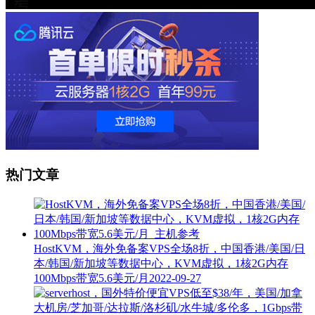
热门文章
HostKVM，海外免备案VPS全场8折，中国香港/美国/日
本/韩国/新加坡等数据中心，KVM虚拟，1核2G内存
100Mbps带宽5.6美元/月
2022-09-27