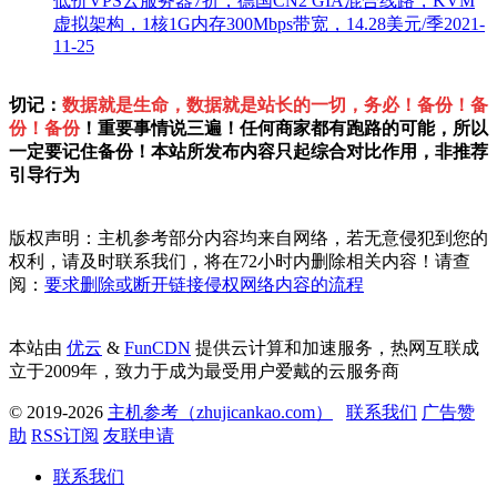
低价VPS云服务器7折，德国CN2 GIA混合线路，KVM
虚拟架构，1核1G内存300Mbps带宽，14.28美元/季
2021-
11-25
切记：
数据就是生命，数据就是站长的一切，务必！备份！备
份！备份
！重要事情说三遍！任何商家都有跑路的可能，所以
一定要记住备份！本站所发布内容只起综合对比作用，非推荐
引导行为
版权声明：主机参考部分内容均来自网络，若无意侵犯到您的
权利，请及时联系我们，将在72小时内删除相关内容！请查
阅：
要求删除或断开链接侵权网络内容的流程
本站由
优云
&
FunCDN
提供云计算和加速服务，热网互联成
立于2009年，致力于成为最受用户爱戴的云服务商
© 2019-2026
主机参考（zhujicankao.com）
联系我们
广告赞
助
RSS订阅
友联申请
联系我们