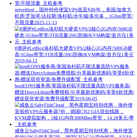
serverhost，国外特价便宜VPS低至$38/年，美国/加拿大
机房/芝加哥/达拉斯/洛杉矶/水牛城/多伦多，1Gbps带宽/
不限流量
2025-11-13
#测评#LetBox洛杉矶大硬盘VPS/2核心2G内存/500GB硬
盘/1Gbps带宽/3TB流量/20G防御/KVM构架/首月仅1美元
2019-04-12
hostEONS服务商/美国洛杉矶不限流量高防VPS服务器/
赠送DirectAdmin免费授权/分享最新优惠码/享受8折优惠/
赠送双倍资源/免费升级配置
2019-06-05
咸鱼云SaltyFishCloud，黑色星期五特别优惠，海外便宜