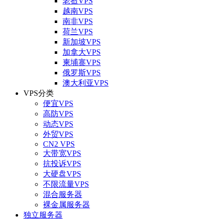
老挝VPS
越南VPS
南非VPS
荷兰VPS
新加坡VPS
加拿大VPS
柬埔寨VPS
俄罗斯VPS
澳大利亚VPS
VPS分类
便宜VPS
高防VPS
动态VPS
外贸VPS
CN2 VPS
大带宽VPS
抗投诉VPS
大硬盘VPS
不限流量VPS
混合服务器
裸金属服务器
独立服务器