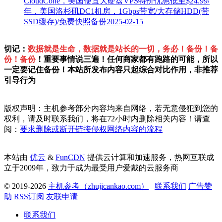
CloudCone，美国便宜大硬盘VPS特价优惠低至$24.99/
年，美国洛杉矶DC1机房，1Gbps带宽/大存储HDD(带
SSD缓存)/免费快照备份
2025-02-15
切记：
数据就是生命，数据就是站长的一切，务必！备份！备
份！备份
！重要事情说三遍！任何商家都有跑路的可能，所以
一定要记住备份！本站所发布内容只起综合对比作用，非推荐
引导行为
版权声明：主机参考部分内容均来自网络，若无意侵犯到您的
权利，请及时联系我们，将在72小时内删除相关内容！请查
阅：
要求删除或断开链接侵权网络内容的流程
本站由
优云
&
FunCDN
提供云计算和加速服务，热网互联成
立于2009年，致力于成为最受用户爱戴的云服务商
© 2019-2026
主机参考（zhujicankao.com）
联系我们
广告赞
助
RSS订阅
友联申请
联系我们