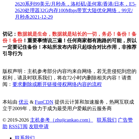
2620系列99美元/月秒杀，洛杉矶/圣何塞/香港/日本，E5-
2620处理器32G内存100Mbps带宽大陆优化网络，99元/
月秒杀
2021-12-29
切记：
数据就是生命，数据就是站长的一切，务必！备份！备
份！备份
！重要事情说三遍！任何商家都有跑路的可能，所以
一定要记住备份！本站所发布内容只起综合对比作用，非推荐
引导行为
版权声明：主机参考部分内容均来自网络，若无意侵犯到您的
权利，请及时联系我们，将在72小时内删除相关内容！请查
阅：
要求删除或断开链接侵权网络内容的流程
本站由
优云
&
FunCDN
提供云计算和加速服务，热网互联成
立于2009年，致力于成为最受用户爱戴的云服务商
© 2019-2026
主机参考（zhujicankao.com）
联系我们
广告赞
助
RSS订阅
友联申请
联系我们