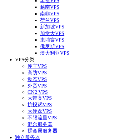
老挝VPS
越南VPS
南非VPS
荷兰VPS
新加坡VPS
加拿大VPS
柬埔寨VPS
俄罗斯VPS
澳大利亚VPS
VPS分类
便宜VPS
高防VPS
动态VPS
外贸VPS
CN2 VPS
大带宽VPS
抗投诉VPS
大硬盘VPS
不限流量VPS
混合服务器
裸金属服务器
独立服务器