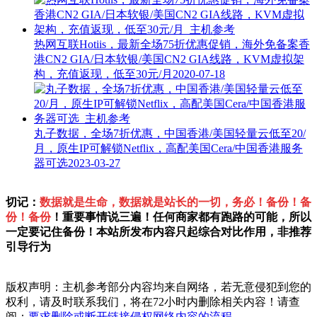
热网互联Hotiis，最新全场75折优惠促销，海外免备案香
港CN2 GIA/日本软银/美国CN2 GIA线路，KVM虚拟架
构，充值返现，低至30元/月
2020-07-18
丸子数据，全场7折优惠，中国香港/美国轻量云低至20/
月，原生IP可解锁Netflix，高配美国Cera/中国香港服务
器可选
2023-03-27
切记：
数据就是生命，数据就是站长的一切，务必！备份！备
份！备份
！重要事情说三遍！任何商家都有跑路的可能，所以
一定要记住备份！本站所发布内容只起综合对比作用，非推荐
引导行为
版权声明：主机参考部分内容均来自网络，若无意侵犯到您的
权利，请及时联系我们，将在72小时内删除相关内容！请查
阅：
要求删除或断开链接侵权网络内容的流程