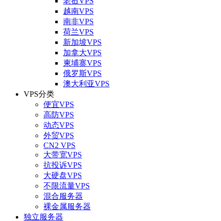
老挝VPS
越南VPS
南非VPS
荷兰VPS
新加坡VPS
加拿大VPS
柬埔寨VPS
俄罗斯VPS
澳大利亚VPS
VPS分类
便宜VPS
高防VPS
动态VPS
外贸VPS
CN2 VPS
大带宽VPS
抗投诉VPS
大硬盘VPS
不限流量VPS
混合服务器
裸金属服务器
独立服务器