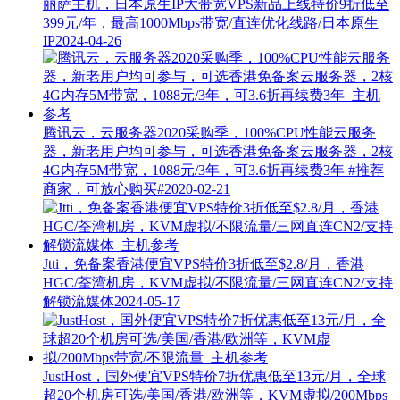
丽萨主机，日本原生IP大带宽VPS新品上线特价9折低至
399元/年，最高1000Mbps带宽/直连优化线路/日本原生
IP
2024-04-26
腾讯云，云服务器2020采购季，100%CPU性能云服务
器，新老用户均可参与，可选香港免备案云服务器，2核
4G内存5M带宽，1088元/3年，可3.6折再续费3年
#推荐
商家，可放心购买#
2020-02-21
Jtti，免备案香港便宜VPS特价3折低至$2.8/月，香港
HGC/荃湾机房，KVM虚拟/不限流量/三网直连CN2/支持
解锁流媒体
2024-05-17
JustHost，国外便宜VPS特价7折优惠低至13元/月，全球
超20个机房可选/美国/香港/欧洲等，KVM虚拟/200Mbps