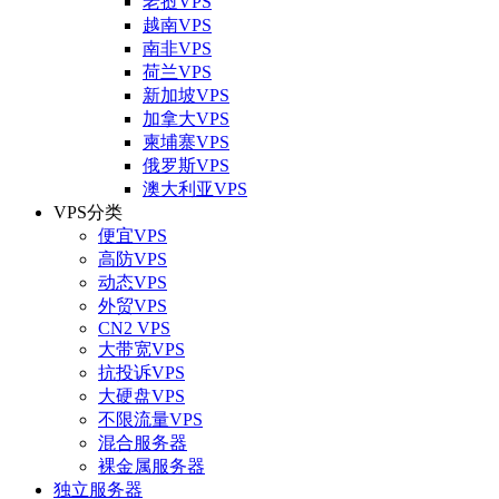
老挝VPS
越南VPS
南非VPS
荷兰VPS
新加坡VPS
加拿大VPS
柬埔寨VPS
俄罗斯VPS
澳大利亚VPS
VPS分类
便宜VPS
高防VPS
动态VPS
外贸VPS
CN2 VPS
大带宽VPS
抗投诉VPS
大硬盘VPS
不限流量VPS
混合服务器
裸金属服务器
独立服务器