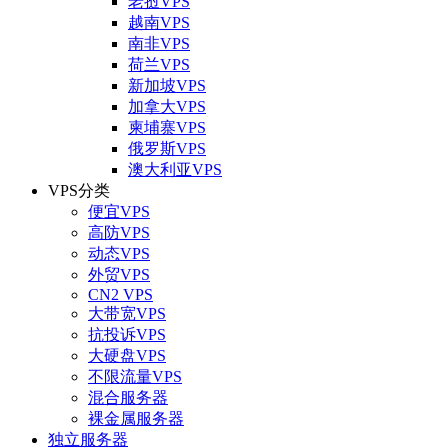
老挝VPS
越南VPS
南非VPS
荷兰VPS
新加坡VPS
加拿大VPS
柬埔寨VPS
俄罗斯VPS
澳大利亚VPS
VPS分类
便宜VPS
高防VPS
动态VPS
外贸VPS
CN2 VPS
大带宽VPS
抗投诉VPS
大硬盘VPS
不限流量VPS
混合服务器
裸金属服务器
独立服务器