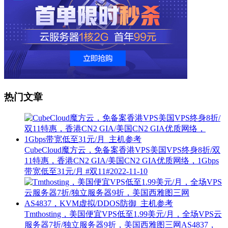
热门文章
CubeCloud魔方云，免备案香港VPS美国VPS终身8折/双
11特惠，香港CN2 GIA/美国CN2 GIA优质网络，1Gbps
带宽低至31元/月
#双11#
2022-11-10
Tmthosting，美国便宜VPS低至1.99美元/月，全场VPS云
服务器7折/独立服务器9折，美国西雅图三网AS4837，