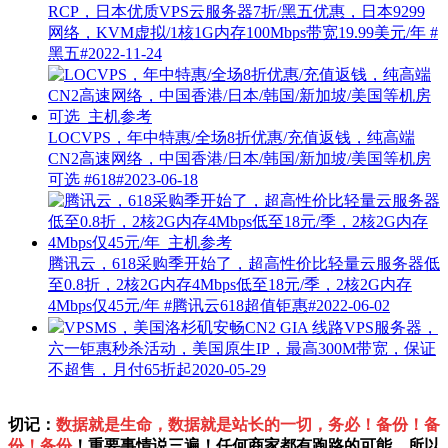
RCP，日本优质VPS云服务器7折/黑五优惠，日本9299
网络，KVM虚拟/1核1G内存100Mbps带宽19.99美元/年
#
黑五#
2022-11-24
LOCVPS，年中特惠/全场8折优惠/充值返钱，纯高端
CN2高速网络，中国香港/日本/韩国/新加坡/美国等机房
可选
#618#
2023-06-18
腾讯云，618采购季开始了，超高性价比轻量云服务器低
至0.8折，2核2G内存4Mbps低至18元/季，2核2G内存
4Mbps仅45元/年
#腾讯云618超值钜惠#
2022-06-02
VPSMS，美国洛杉矶安畅CN2 GIA 线路VPS服务器，
六一钜惠秒杀活动，美国原生IP，最高300M带宽，保证
不超售，月付65折起
2020-05-29
切记：
数据就是生命，数据就是站长的一切，务必！备份！备
份！备份
！重要事情说三遍！任何商家都有跑路的可能，所以