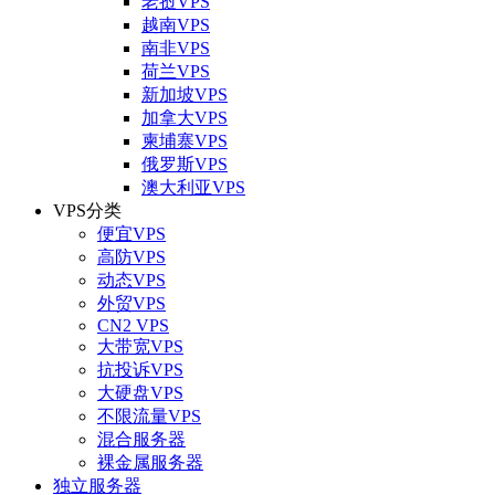
老挝VPS
越南VPS
南非VPS
荷兰VPS
新加坡VPS
加拿大VPS
柬埔寨VPS
俄罗斯VPS
澳大利亚VPS
VPS分类
便宜VPS
高防VPS
动态VPS
外贸VPS
CN2 VPS
大带宽VPS
抗投诉VPS
大硬盘VPS
不限流量VPS
混合服务器
裸金属服务器
独立服务器