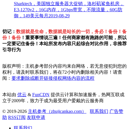
Sharktech，美国独立服务器大促销，洛杉矶鲨鱼机房，
E3-1270v2，16G内存，1Gbps带宽，不限流量，60G防
御，149美元每月
2019-08-29
切记：
数据就是生命，数据就是站长的一切，务必！备份！备
份！备份
！重要事情说三遍！任何商家都有跑路的可能，所以
一定要记住备份！本站所发布内容只起综合对比作用，非推荐
引导行为
版权声明：主机参考部分内容均来自网络，若无意侵犯到您的
权利，请及时联系我们，将在72小时内删除相关内容！请查
阅：
要求删除或断开链接侵权网络内容的流程
本站由
优云
&
FunCDN
提供云计算和加速服务，热网互联成
立于2009年，致力于成为最受用户爱戴的云服务商
© 2019-2026
主机参考（zhujicankao.com）
联系我们
广告赞
助
RSS订阅
友联申请
联系我们