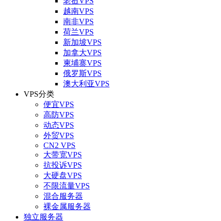
老挝VPS
越南VPS
南非VPS
荷兰VPS
新加坡VPS
加拿大VPS
柬埔寨VPS
俄罗斯VPS
澳大利亚VPS
VPS分类
便宜VPS
高防VPS
动态VPS
外贸VPS
CN2 VPS
大带宽VPS
抗投诉VPS
大硬盘VPS
不限流量VPS
混合服务器
裸金属服务器
独立服务器