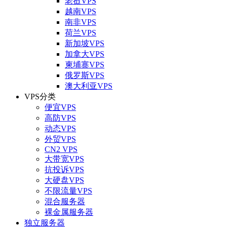
老挝VPS
越南VPS
南非VPS
荷兰VPS
新加坡VPS
加拿大VPS
柬埔寨VPS
俄罗斯VPS
澳大利亚VPS
VPS分类
便宜VPS
高防VPS
动态VPS
外贸VPS
CN2 VPS
大带宽VPS
抗投诉VPS
大硬盘VPS
不限流量VPS
混合服务器
裸金属服务器
独立服务器