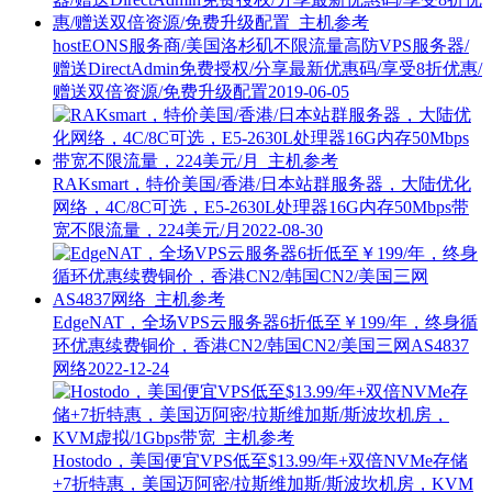
hostEONS服务商/美国洛杉矶不限流量高防VPS服务器/
赠送DirectAdmin免费授权/分享最新优惠码/享受8折优惠/
赠送双倍资源/免费升级配置
2019-06-05
RAKsmart，特价美国/香港/日本站群服务器，大陆优化
网络，4C/8C可选，E5-2630L处理器16G内存50Mbps带
宽不限流量，224美元/月
2022-08-30
EdgeNAT，全场VPS云服务器6折低至￥199/年，终身循
环优惠续费铜价，香港CN2/韩国CN2/美国三网AS4837
网络
2022-12-24
Hostodo，美国便宜VPS低至$13.99/年+双倍NVMe存储
+7折特惠，美国迈阿密/拉斯维加斯/斯波坎机房，KVM