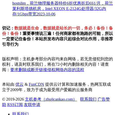
hostslim，荷兰物理服务器特价6折优惠折后€61/月，荷兰
莱利斯塔德机房，Intel XEON E-2124G处理器/32G内
存/1Gbps带宽
2023-10-06
切记：
数据就是生命，数据就是站长的一切，务必！备份！备
份！备份
！重要事情说三遍！任何商家都有跑路的可能，所以
一定要记住备份！本站所发布内容只起综合对比作用，非推荐
引导行为
版权声明：主机参考部分内容均来自网络，若无意侵犯到您的
权利，请及时联系我们，将在72小时内删除相关内容！请查
阅：
要求删除或断开链接侵权网络内容的流程
本站由
优云
&
FunCDN
提供云计算和加速服务，热网互联成
立于2009年，致力于成为最受用户爱戴的云服务商
© 2019-2026
主机参考（zhujicankao.com）
联系我们
广告赞
助
RSS订阅
友联申请
联系我们