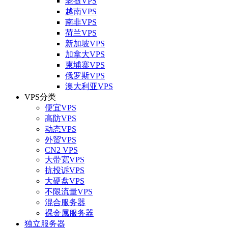
老挝VPS
越南VPS
南非VPS
荷兰VPS
新加坡VPS
加拿大VPS
柬埔寨VPS
俄罗斯VPS
澳大利亚VPS
VPS分类
便宜VPS
高防VPS
动态VPS
外贸VPS
CN2 VPS
大带宽VPS
抗投诉VPS
大硬盘VPS
不限流量VPS
混合服务器
裸金属服务器
独立服务器