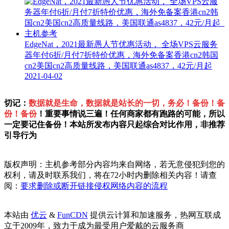
EdgeNat，2021最新愚人节优惠活动， 全场VPS云服务
器年付6折/月付7折特价优惠，海外免备案香港cn2韩国
cn2美国cn2高质量线路，美国联通as4837，42元/月起
2021-04-02
切记：
数据就是生命，数据就是站长的一切，务必！备份！备
份！备份
！重要事情说三遍！任何商家都有跑路的可能，所以
一定要记住备份！本站所发布内容只起综合对比作用，非推荐
引导行为
版权声明：主机参考部分内容均来自网络，若无意侵犯到您的
权利，请及时联系我们，将在72小时内删除相关内容！请查
阅：
要求删除或断开链接侵权网络内容的流程
本站由
优云
&
FunCDN
提供云计算和加速服务，热网互联成
立于2009年，致力于成为最受用户爱戴的云服务商