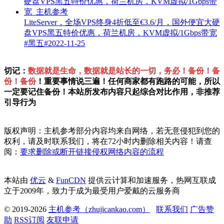
LiteServer，全场VPS终身4折低至€3.6/月，国外便宜大硬
盘VPS黑五特价优惠，荷兰机房，KVM虚拟/1Gbps带宽
#黑五#
2022-11-25
切记：
数据就是生命，数据就是站长的一切，务必！备份！备
份！备份
！重要事情说三遍！任何商家都有跑路的可能，所以
一定要记住备份！本站所发布内容只起综合对比作用，非推荐
引导行为
版权声明：主机参考部分内容均来自网络，若无意侵犯到您的
权利，请及时联系我们，将在72小时内删除相关内容！请查
阅：
要求删除或断开链接侵权网络内容的流程
本站由
优云
&
FunCDN
提供云计算和加速服务，热网互联成
立于2009年，致力于成为最受用户爱戴的云服务商
© 2019-2026
主机参考（zhujicankao.com）
联系我们
广告赞
助
RSS订阅
友联申请