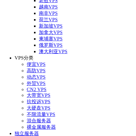
老挝VPS
越南VPS
南非VPS
荷兰VPS
新加坡VPS
加拿大VPS
柬埔寨VPS
俄罗斯VPS
澳大利亚VPS
VPS分类
便宜VPS
高防VPS
动态VPS
外贸VPS
CN2 VPS
大带宽VPS
抗投诉VPS
大硬盘VPS
不限流量VPS
混合服务器
裸金属服务器
独立服务器