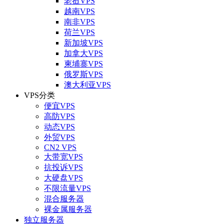
老挝VPS
越南VPS
南非VPS
荷兰VPS
新加坡VPS
加拿大VPS
柬埔寨VPS
俄罗斯VPS
澳大利亚VPS
VPS分类
便宜VPS
高防VPS
动态VPS
外贸VPS
CN2 VPS
大带宽VPS
抗投诉VPS
大硬盘VPS
不限流量VPS
混合服务器
裸金属服务器
独立服务器