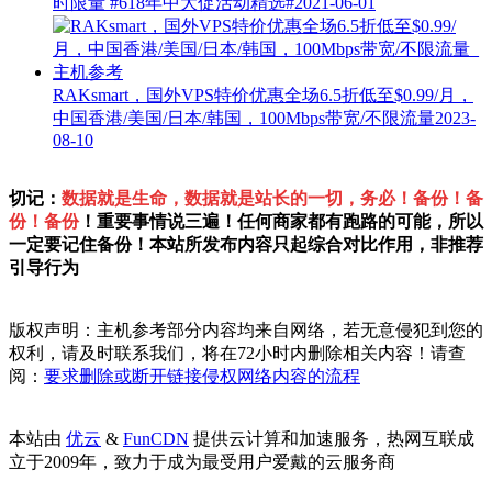
时限量
#618年中大促活动精选#
2021-06-01
RAKsmart，国外VPS特价优惠全场6.5折低至$0.99/月，
中国香港/美国/日本/韩国，100Mbps带宽/不限流量
2023-
08-10
切记：
数据就是生命，数据就是站长的一切，务必！备份！备
份！备份
！重要事情说三遍！任何商家都有跑路的可能，所以
一定要记住备份！本站所发布内容只起综合对比作用，非推荐
引导行为
版权声明：主机参考部分内容均来自网络，若无意侵犯到您的
权利，请及时联系我们，将在72小时内删除相关内容！请查
阅：
要求删除或断开链接侵权网络内容的流程
本站由
优云
&
FunCDN
提供云计算和加速服务，热网互联成
立于2009年，致力于成为最受用户爱戴的云服务商