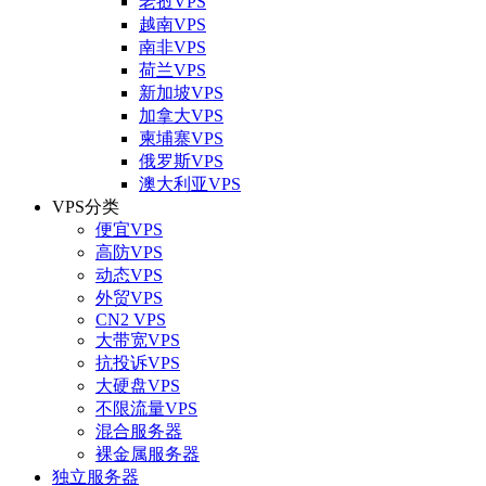
老挝VPS
越南VPS
南非VPS
荷兰VPS
新加坡VPS
加拿大VPS
柬埔寨VPS
俄罗斯VPS
澳大利亚VPS
VPS分类
便宜VPS
高防VPS
动态VPS
外贸VPS
CN2 VPS
大带宽VPS
抗投诉VPS
大硬盘VPS
不限流量VPS
混合服务器
裸金属服务器
独立服务器