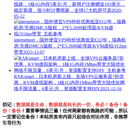
线路，1核1G内存5美元/月，新用户注册赠送103美元，
稳定靠谱，按小时计费商家，全球17大机房可选
2020-
05-12
internetport，国外便宜VPS特价优惠低至€12/年，瑞典机
房/无视DMCA版权，2*E5-2699处理器/KVM虚拟/1Gbps
带宽
2023-12-07
RAKsmart，日本机房新上线，全场VPS云服务器7折优
惠，KVM虚拟架构，1核1G内存1Mbps带宽大陆优化网
络不限流量，6美元/月，资源配置支持DIY
2021-12-16
切记：
数据就是生命，数据就是站长的一切，务必！备份！备
份！备份
！重要事情说三遍！任何商家都有跑路的可能，所以
一定要记住备份！本站所发布内容只起综合对比作用，非推荐
引导行为