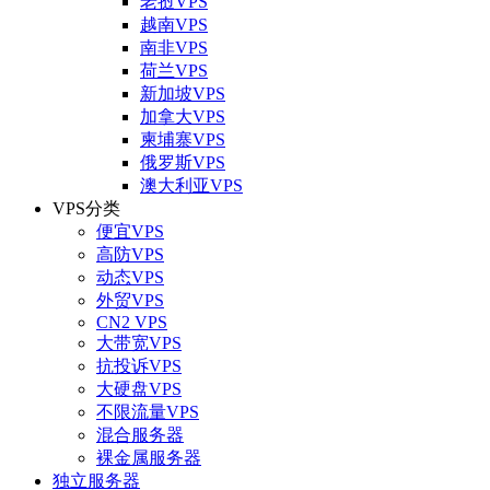
老挝VPS
越南VPS
南非VPS
荷兰VPS
新加坡VPS
加拿大VPS
柬埔寨VPS
俄罗斯VPS
澳大利亚VPS
VPS分类
便宜VPS
高防VPS
动态VPS
外贸VPS
CN2 VPS
大带宽VPS
抗投诉VPS
大硬盘VPS
不限流量VPS
混合服务器
裸金属服务器
独立服务器