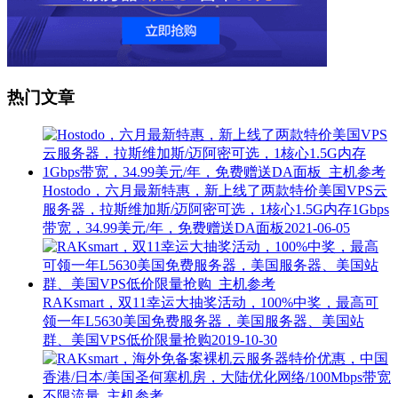
热门文章
Hostodo，六月最新特惠，新上线了两款特价美国VPS云
服务器，拉斯维加斯/迈阿密可选，1核心1.5G内存1Gbps
带宽，34.99美元/年，免费赠送DA面板
2021-06-05
RAKsmart，双11幸运大抽奖活动，100%中奖，最高可
领一年L5630美国免费服务器，美国服务器、美国站
群、美国VPS低价限量抢购
2019-10-30