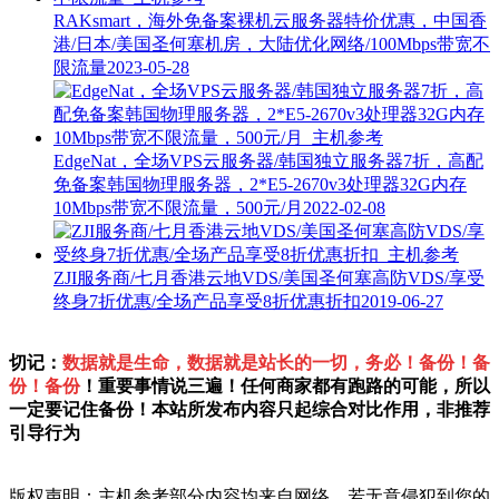
RAKsmart，海外免备案裸机云服务器特价优惠，中国香
港/日本/美国圣何塞机房，大陆优化网络/100Mbps带宽不
限流量
2023-05-28
EdgeNat，全场VPS云服务器/韩国独立服务器7折，高配
免备案韩国物理服务器，2*E5-2670v3处理器32G内存
10Mbps带宽不限流量，500元/月
2022-02-08
ZJI服务商/七月香港云地VDS/美国圣何塞高防VDS/享受
终身7折优惠/全场产品享受8折优惠折扣
2019-06-27
切记：
数据就是生命，数据就是站长的一切，务必！备份！备
份！备份
！重要事情说三遍！任何商家都有跑路的可能，所以
一定要记住备份！本站所发布内容只起综合对比作用，非推荐
引导行为
版权声明：主机参考部分内容均来自网络，若无意侵犯到您的