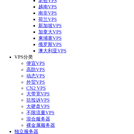
老挝VPS
越南VPS
南非VPS
荷兰VPS
新加坡VPS
加拿大VPS
柬埔寨VPS
俄罗斯VPS
澳大利亚VPS
VPS分类
便宜VPS
高防VPS
动态VPS
外贸VPS
CN2 VPS
大带宽VPS
抗投诉VPS
大硬盘VPS
不限流量VPS
混合服务器
裸金属服务器
独立服务器