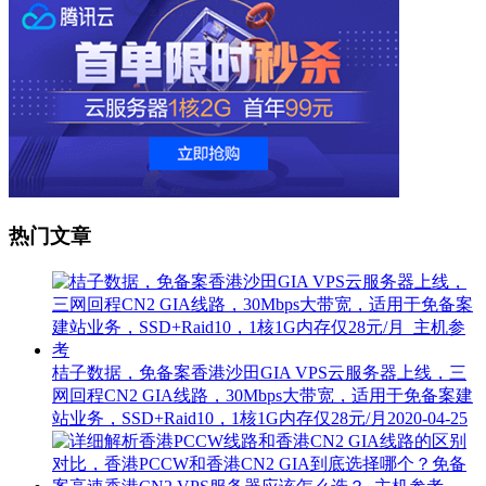
热门文章
桔子数据，免备案香港沙田GIA VPS云服务器上线，三
网回程CN2 GIA线路，30Mbps大带宽，适用于免备案建
站业务，SSD+Raid10，1核1G内存仅28元/月
2020-04-25