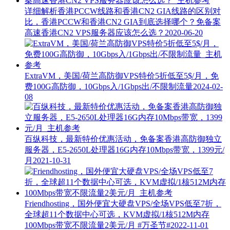
详细解析香港PCCW线路和香港CN2 GIA线路的区别对
比，香港PCCW和香港CN2 GIA到底选择哪个？免备案
高速香港CN2 VPS服务器应该怎么选？
2020-06-20
ExtraVM，美国/荷兰高防御VPS特价5折低至5$/月，免
费100G高防御，10Gbps入/1Gbps出/不限制流量
2024-02-
08
百纵科技，最新特价优惠活动，免备案香港高防御独立
服务器，E5-2650L处理器16G内存10Mbps带宽，1399元/
月
2021-10-31
Friendhosting，国外便宜大硬盘VPS/全场VPS低至7折，
全球超11个数据中心可选，KVM虚拟/1核512M内存
100Mbps带宽不限流量2美元/月
#万圣节#
2022-11-01