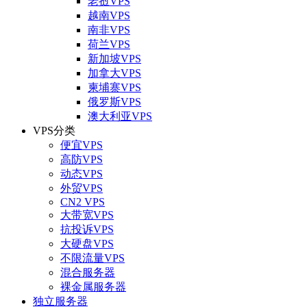
老挝VPS
越南VPS
南非VPS
荷兰VPS
新加坡VPS
加拿大VPS
柬埔寨VPS
俄罗斯VPS
澳大利亚VPS
VPS分类
便宜VPS
高防VPS
动态VPS
外贸VPS
CN2 VPS
大带宽VPS
抗投诉VPS
大硬盘VPS
不限流量VPS
混合服务器
裸金属服务器
独立服务器