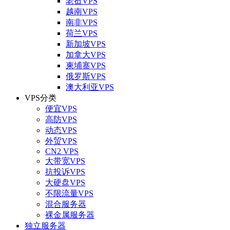
老挝VPS
越南VPS
南非VPS
荷兰VPS
新加坡VPS
加拿大VPS
柬埔寨VPS
俄罗斯VPS
澳大利亚VPS
VPS分类
便宜VPS
高防VPS
动态VPS
外贸VPS
CN2 VPS
大带宽VPS
抗投诉VPS
大硬盘VPS
不限流量VPS
混合服务器
裸金属服务器
独立服务器