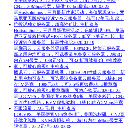
宜美国洛杉矶CN2 VPS云服务器，14元/月起，三网
CN2，20Mbps带宽，提供10Gbps防御
2020-03-22
Hostsolutions，三月最新优惠活动，充值返现50%，罗马
尼亚无版权抗投诉VPS云服务器，低至17美元/年起，抗
投诉独立服务器，超高性价比
2020-03-19
腾讯云，云服务器采购季，100%CPU性能云服务器，新
老用户均可参与，可选香港免备案云服务器，2核4G内
存5M带宽，1088元/3年，可3.6折再续费3年 #推荐商
家，可放心购买#
#推荐商家，可放心购买#
2020-02-22
LOCVPS，美国便宜VPS终身6折，美国洛杉矶，CN2直
连优化线路，KVM虚拟架构，1核1G内存5Mbps带宽不
限流量，22.2元/月
2022-03-08