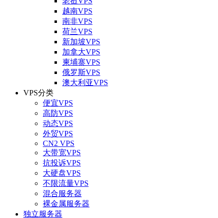
老挝VPS
越南VPS
南非VPS
荷兰VPS
新加坡VPS
加拿大VPS
柬埔寨VPS
俄罗斯VPS
澳大利亚VPS
VPS分类
便宜VPS
高防VPS
动态VPS
外贸VPS
CN2 VPS
大带宽VPS
抗投诉VPS
大硬盘VPS
不限流量VPS
混合服务器
裸金属服务器
独立服务器