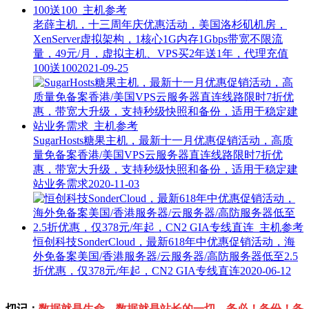
老薛主机，十三周年庆优惠活动，美国洛杉矶机房，
XenServer虚拟架构，1核心1G内存1Gbps带宽不限流
量，49元/月，虚拟主机、VPS买2年送1年，代理充值
100送100
2021-09-25
SugarHosts糖果主机，最新十一月优惠促销活动，高质
量免备案香港/美国VPS云服务器直连线路限时7折优
惠，带宽大升级，支持秒级快照和备份，适用于稳定建
站业务需求
2020-11-03
恒创科技SonderCloud，最新618年中优惠促销活动，海
外免备案美国/香港服务器/云服务器/高防服务器低至2.5
折优惠，仅378元/年起，CN2 GIA专线直连
2020-06-12
切记：
数据就是生命，数据就是站长的一切，务必！备份！备