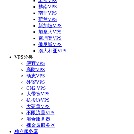
老挝VPS
越南VPS
南非VPS
荷兰VPS
新加坡VPS
加拿大VPS
柬埔寨VPS
俄罗斯VPS
澳大利亚VPS
VPS分类
便宜VPS
高防VPS
动态VPS
外贸VPS
CN2 VPS
大带宽VPS
抗投诉VPS
大硬盘VPS
不限流量VPS
混合服务器
裸金属服务器
独立服务器