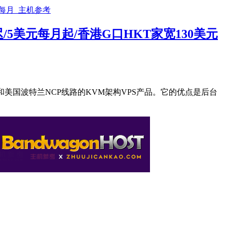
/5美元每月起/香港G口HKT家宽130美元
P）和美国波特兰NCP线路的KVM架构VPS产品。它的优点是后台