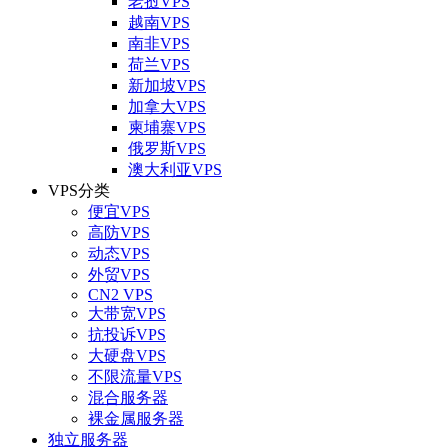
老挝VPS
越南VPS
南非VPS
荷兰VPS
新加坡VPS
加拿大VPS
柬埔寨VPS
俄罗斯VPS
澳大利亚VPS
VPS分类
便宜VPS
高防VPS
动态VPS
外贸VPS
CN2 VPS
大带宽VPS
抗投诉VPS
大硬盘VPS
不限流量VPS
混合服务器
裸金属服务器
独立服务器