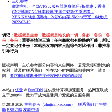
傲游主机，全场VPS云服务器终身循环8折优惠，香港
CN2/韩国CN2/日本软银/美国CN2等优质线路，
XEN/KVM虚拟架构，2核2G内存15Mbps带宽，64元/月
2022-02-19
切记：
数据就是生命，数据就是站长的一切，务必！备份！备
份！备份
！重要事情说三遍！任何商家都有跑路的可能，所以
一定要记住备份！本站所发布内容只起综合对比作用，非推荐
引导行为
版权声明：主机参考部分内容均来自网络，若无意侵犯到您的
权利，请及时联系我们，将在72小时内删除相关内容！请查
阅：
要求删除或断开链接侵权网络内容的流程
本站由
优云
&
FunCDN
提供云计算和加速服务，热网互联成
立于2009年，致力于成为最受用户爱戴的云服务商
© 2019-2026
主机参考（zhujicankao.com）
联系我们
广告赞
助
RSS订阅
友联申请