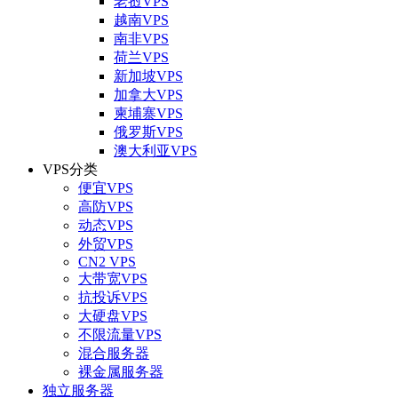
老挝VPS
越南VPS
南非VPS
荷兰VPS
新加坡VPS
加拿大VPS
柬埔寨VPS
俄罗斯VPS
澳大利亚VPS
VPS分类
便宜VPS
高防VPS
动态VPS
外贸VPS
CN2 VPS
大带宽VPS
抗投诉VPS
大硬盘VPS
不限流量VPS
混合服务器
裸金属服务器
独立服务器