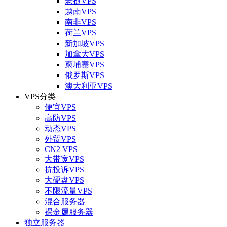
老挝VPS
越南VPS
南非VPS
荷兰VPS
新加坡VPS
加拿大VPS
柬埔寨VPS
俄罗斯VPS
澳大利亚VPS
VPS分类
便宜VPS
高防VPS
动态VPS
外贸VPS
CN2 VPS
大带宽VPS
抗投诉VPS
大硬盘VPS
不限流量VPS
混合服务器
裸金属服务器
独立服务器