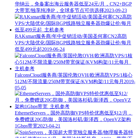
华纳云，免备案出海云服务器低至24元/月，CN2+BGP
大带宽/独享纯净IP，全球多节点可供选择
2023-09-23
RAKsmart服务商/年中促销活动/美国圣何塞CN2高防
VPS/大陆优化/国际BGP线路独立服务器劲爆让价/每月
低至499元起
2019-06-24
FalconsClo​​ud服务商/英国伦敦OVH/欧洲高防VPS/1核心
512M/不限流量/250M带宽保证/KVM构架/11元每月
2019-
05-05
EthernetServers，国外高防御VPS特价优惠低至$12/月，
免费赠送20G防御，美国洛杉矶/新泽西，OpenVZ架构
1Gbps带宽
2023-04-21