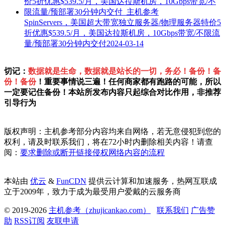
SpinServers，美国超大带宽独立服务器/物理服务器特价5
折优惠$539.5/月，美国达拉斯机房，10Gbps带宽/不限流
量/预部署30分钟内交付
2024-03-14
切记：
数据就是生命，数据就是站长的一切，务必！备份！备
份！备份
！重要事情说三遍！任何商家都有跑路的可能，所以
一定要记住备份！本站所发布内容只起综合对比作用，非推荐
引导行为
版权声明：主机参考部分内容均来自网络，若无意侵犯到您的
权利，请及时联系我们，将在72小时内删除相关内容！请查
阅：
要求删除或断开链接侵权网络内容的流程
本站由
优云
&
FunCDN
提供云计算和加速服务，热网互联成
立于2009年，致力于成为最受用户爱戴的云服务商
© 2019-2026
主机参考（zhujicankao.com）
联系我们
广告赞
助
RSS订阅
友联申请