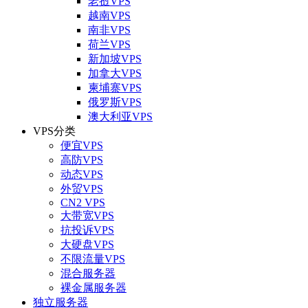
老挝VPS
越南VPS
南非VPS
荷兰VPS
新加坡VPS
加拿大VPS
柬埔寨VPS
俄罗斯VPS
澳大利亚VPS
VPS分类
便宜VPS
高防VPS
动态VPS
外贸VPS
CN2 VPS
大带宽VPS
抗投诉VPS
大硬盘VPS
不限流量VPS
混合服务器
裸金属服务器
独立服务器