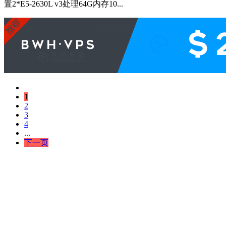
置2*E5-2630L v3处理64G内存10...
1
2
3
4
...
下一页