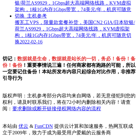
搬瓦工VPS，限量款套餐补货，美国CN2 GIA/日本软银/
荷兰AS9929，1Gbps超大高端网络线路，KVM虚拟架
构，1核1G内存1Gbps带宽，74美元/年，机房可随意切
换
2022-02-16
切记：
数据就是生命，数据就是站长的一切，务必！备份！备
份！备份
！重要事情说三遍！任何商家都有跑路的可能，所以
一定要记住备份！本站所发布内容只起综合对比作用，非推荐
引导行为
版权声明：主机参考部分内容均来自网络，若无意侵犯到您的
权利，请及时联系我们，将在72小时内删除相关内容！请查
阅：
要求删除或断开链接侵权网络内容的流程
本站由
优云
&
FunCDN
提供云计算和加速服务，热网互联成
立于2009年，致力于成为最受用户爱戴的云服务商