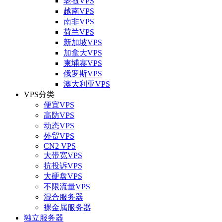
老挝VPS
越南VPS
南非VPS
荷兰VPS
新加坡VPS
加拿大VPS
柬埔寨VPS
俄罗斯VPS
澳大利亚VPS
VPS分类
便宜VPS
高防VPS
动态VPS
外贸VPS
CN2 VPS
大带宽VPS
抗投诉VPS
大硬盘VPS
不限流量VPS
混合服务器
裸金属服务器
独立服务器