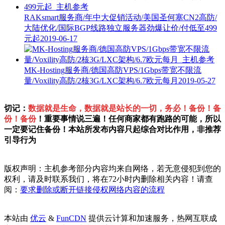
RAKsmart服务商/年中大促销活动/美国圣何塞CN2高防/
大陆优化/国际BGP线路独立服务器劲爆让价/付低至499
元起
2019-06-17
MK-Hosting服务商/德国高防VPS/1Gbps带宽不限流
量/Voxility高防/2核3G/LXC架构/6.7欧元每月
2019-05-27
切记：
数据就是生命，数据就是站长的一切，务必！备份！备
份！备份
！重要事情说三遍！任何商家都有跑路的可能，所以
一定要记住备份！本站所发布内容只起综合对比作用，非推荐
引导行为
版权声明：主机参考部分内容均来自网络，若无意侵犯到您的
权利，请及时联系我们，将在72小时内删除相关内容！请查
阅：
要求删除或断开链接侵权网络内容的流程
本站由
优云
&
FunCDN
提供云计算和加速服务，热网互联成