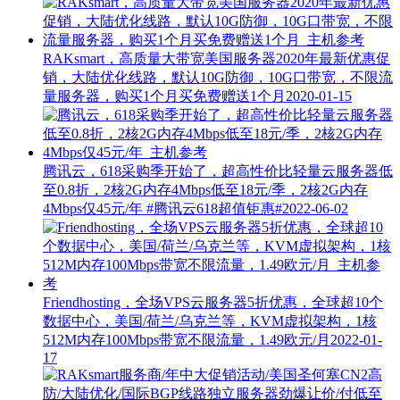
RAKsmart，高质量大带宽美国服务器2020年最新优惠促
销，大陆优化线路，默认10G防御，10G口带宽，不限流
量服务器，购买1个月买免费赠送1个月
2020-01-15
腾讯云，618采购季开始了，超高性价比轻量云服务器低
至0.8折，2核2G内存4Mbps低至18元/季，2核2G内存
4Mbps仅45元/年
#腾讯云618超值钜惠#
2022-06-02
Friendhosting，全场VPS云服务器5折优惠，全球超10个
数据中心，美国/荷兰/乌克兰等，KVM虚拟架构，1核
512M内存100Mbps带宽不限流量，1.49欧元/月
2022-01-
17