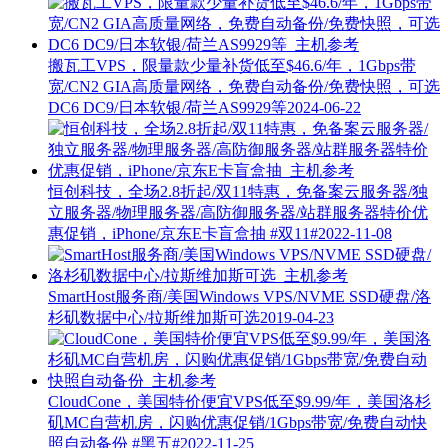
搬瓦工VPS，限量款少量补货低至$46.6/年，1Gbps带
宽/CN2 GIA高质量网络，免费自动备份/免费快照，可选
DC6 DC9/日本软银/荷兰AS9929等
2024-06-22
恒创科技，全场2.8折起/双11特惠，免备案云服务器/独
立服务器/物理服务器/高防御服务器/站群服务器特价优
惠促销，iPhone/京东E卡盲盒抽
#双11#
2022-11-08
SmartHost服务商/美国Windows VPS/NVME SSD硬盘/洛
杉矶数据中心/拉斯维加斯可选
2019-04-23
CloudCone，美国特价便宜VPS低至$9.99/年，美国洛杉
矶MC自营机房，闪购优惠促销/1Gbps带宽/免费自动快
照自动备份
#黑五#
2022-11-25