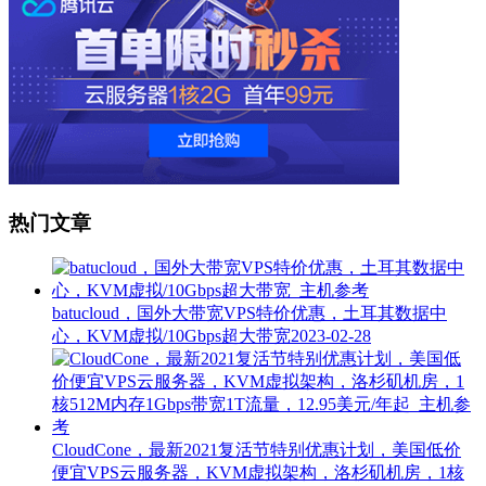
热门文章
batucloud，国外大带宽VPS特价优惠，土耳其数据中
心，KVM虚拟/10Gbps超大带宽
2023-02-28
CloudCone，最新2021复活节特别优惠计划，美国低价
便宜VPS云服务器，KVM虚拟架构，洛杉矶机房，1核