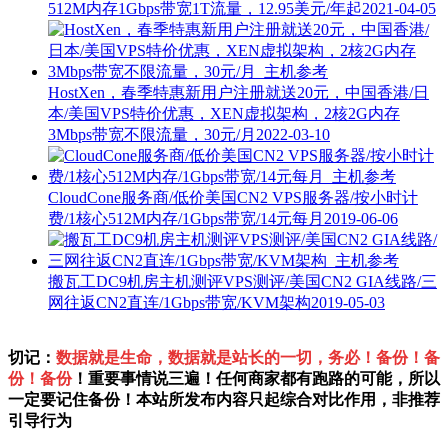
512M内存1Gbps带宽1T流量，12.95美元/年起
2021-04-05
HostXen，春季特惠新用户注册就送20元，中国香港/日
本/美国VPS特价优惠，XEN虚拟架构，2核2G内存
3Mbps带宽不限流量，30元/月
2022-03-10
CloudCone服务商/低价美国CN2 VPS服务器/按小时计
费/1核心512M内存/1Gbps带宽/14元每月
2019-06-06
搬瓦工DC9机房主机测评VPS测评/美国CN2 GIA线路/三
网往返CN2直连/1Gbps带宽/KVM架构
2019-05-03
切记：
数据就是生命，数据就是站长的一切，务必！备份！备
份！备份
！重要事情说三遍！任何商家都有跑路的可能，所以
一定要记住备份！本站所发布内容只起综合对比作用，非推荐
引导行为