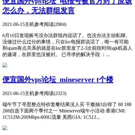
便宜国外vps论坛_电报号被官方封了应该
怎么办，无法群组发言
2021-06-15
主机参考
阅读(2984)
6月10日发现账号没办法群组内说话了。也没办法主动私聊。
没做过什么过分的事情，只在loc电报群说话了，唯一有可能
和spam有点关系的就是在loc群里发了2-3次前段时间sgk机器人
的邀请，在群里也没被封。 已寻求的解决手段 ：...
便宜国外vps论坛_mineserver t个楼
2021-06-15
主机参考
阅读(2323)
端午节了寻思整点特价套餐结果没人买 干脆抽3台得了 88 188
288自选下面两个季付之一 Mineserver端午小活动 香港CMI:
1C512M-200Mbps-600G流量 美西GIA: 1C512...