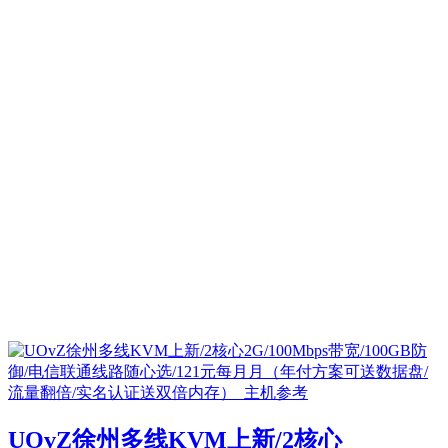
UOvZ徐州多线KVM上新/2核心