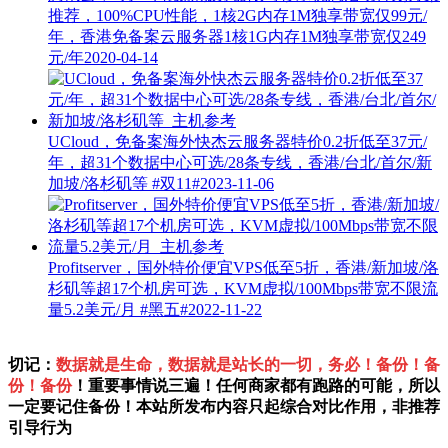
推荐，100%CPU性能，1核2G内存1M独享带宽仅99元/
年，香港免备案云服务器1核1G内存1M独享带宽仅249
元/年
2020-04-14
UCloud，免备案海外快杰云服务器特价0.2折低至37元/
年，超31个数据中心可选/28条专线，香港/台北/首尔/新
加坡/洛杉矶等
#双11#
2023-11-06
Profitserver，国外特价便宜VPS低至5折，香港/新加坡/洛
杉矶等超17个机房可选，KVM虚拟/100Mbps带宽不限流
量5.2美元/月
#黑五#
2022-11-22
切记：
数据就是生命，数据就是站长的一切，务必！备份！备
份！备份
！重要事情说三遍！任何商家都有跑路的可能，所以
一定要记住备份！本站所发布内容只起综合对比作用，非推荐
引导行为