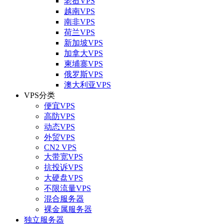
老挝VPS
越南VPS
南非VPS
荷兰VPS
新加坡VPS
加拿大VPS
柬埔寨VPS
俄罗斯VPS
澳大利亚VPS
VPS分类
便宜VPS
高防VPS
动态VPS
外贸VPS
CN2 VPS
大带宽VPS
抗投诉VPS
大硬盘VPS
不限流量VPS
混合服务器
裸金属服务器
独立服务器