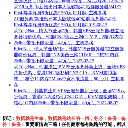
直连线路，1核1G内存20Mbps带宽，24元/月
2021-05-25
ZJI服务商/新推出日本大阪软银4C站群服务器/241个
IPv4/尊享终身8折优惠/1560元每月起
2019-08-15
EdgeNat，情人节全场7折，韩国VPS云服务器/独立服务
器特价优惠，韩国CN2/美西三网CUVIP，2核2G内存
2Mbps带宽不限流量，42元/月
2022-02-15
EdgeNat，韩国原生IP VPS云服务器新上线，全场VPS八
折优惠，香港CN2/洛杉矶CN2 GIA，KVM虚拟架构，1
核心1G内存2Mbps带宽不限流量，80元/月
2021-08-07
切记：
数据就是生命，数据就是站长的一切，务必！备份！备
份！备份
！重要事情说三遍！任何商家都有跑路的可能，所以