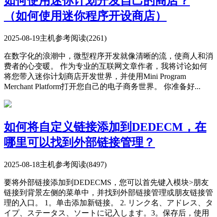
如何使用迷你计划开发自己的商店？
（如何使用迷你程序开设商店）
2025-08-19
主机参考
阅读(2261)
在数字化的浪潮中，微型程序开发就像清晰的流，使商人和消
费者的心变暖。 作为专业的互联网文章作者，我将讨论如何
将您带入迷你计划商店开发世界，并使用Mini Program
Merchant Platform打开您自己的电子商务世界。 你准备好...
如何将自定义链接添加到DEDECM，在
哪里可以找到外部链接管理？
2025-08-18
主机参考
阅读(8497)
要将外部链接添加到DEDECMS，您可以首先键入模块>朋友
链接到背景左侧的菜单中，并找到外部链接管理或朋友链接管
理的入口。 1。单击添加新链接。 2. リンク名、アドレス、タ
イプ、ステータス、ソートに记入します。3。保存后，使用