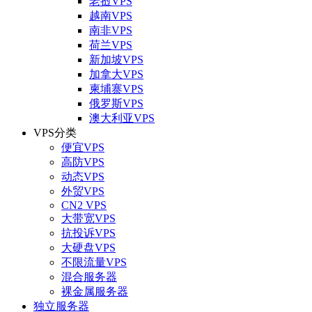
老挝VPS
越南VPS
南非VPS
荷兰VPS
新加坡VPS
加拿大VPS
柬埔寨VPS
俄罗斯VPS
澳大利亚VPS
VPS分类
便宜VPS
高防VPS
动态VPS
外贸VPS
CN2 VPS
大带宽VPS
抗投诉VPS
大硬盘VPS
不限流量VPS
混合服务器
裸金属服务器
独立服务器