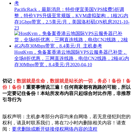
PacificRack，最新消息：特价便宜美国VPS续费5折调
整，特价VPS升级至常规版，KVM虚拟架构，1核2G内
存1Gbps带宽，2.5美元/月，美国洛杉矶QN机房
2021-10-
23
HostKvm，免备案香港云地国际VPS云服务器已补货，
全场8折优惠，三网直连线路，电信CN2线路，2核4G内
存30Mbps带宽，8.4美元/月
2020-04-10
切记：
数据就是生命，数据就是站长的一切，务必！备份！备
份！备份
！重要事情说三遍！任何商家都有跑路的可能，所以
一定要记住备份！本站所发布内容只起综合对比作用，非推荐
引导行为
版权声明：主机参考部分内容均来自网络，若无意侵犯到您的
权利，请及时联系我们，将在72小时内删除相关内容！请查
阅：
要求删除或断开链接侵权网络内容的流程